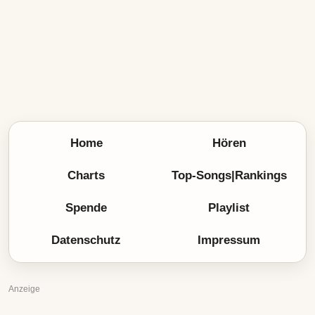
Home
Hören
Charts
Top-Songs|Rankings
Spende
Playlist
Datenschutz
Impressum
Anzeige