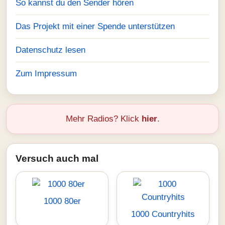
So kannst du den Sender hören
Das Projekt mit einer Spende unterstützen
Datenschutz lesen
Zum Impressum
Mehr Radios? Klick
hier
.
Versuch auch mal
1000 80er
1000 Countryhits