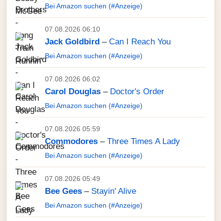
Bei Amazon suchen (#Anzeige)
07.08.2026 06:10
Jack Goldbird
–
Can I Reach You
Bei Amazon suchen (#Anzeige)
07.08.2026 06:02
Carol Douglas
–
Doctor's Order
Bei Amazon suchen (#Anzeige)
07.08.2026 05:59
Commodores
–
Three Times A Lady
Bei Amazon suchen (#Anzeige)
07.08.2026 05:49
Bee Gees
–
Stayin' Alive
Bei Amazon suchen (#Anzeige)