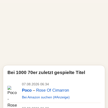
Bei 1000 70er zuletzt gespielte Titel
07.08.2026 06:34
Poco
–
Rose Of Cimarron
Bei Amazon suchen (#Anzeige)