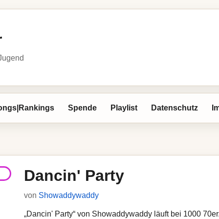
r
 Jugend
ongs|Rankings
Spende
Playlist
Datenschutz
I
Dancin' Party
von
Showaddywaddy
„Dancin' Party“ von Showaddywaddy läuft bei 1000 70er. 